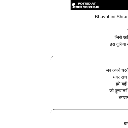
Bhavbhini Shrad
जिसे आख
इस दुनिया
जब अपनें धरती 
मगर सच यह
हमें यह
जो पुण्यात्
भगवान 
बा