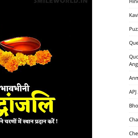
Hin
Kav
Puz
Que
Quo
Ang
Anm
APJ
Bho
Cha
Che