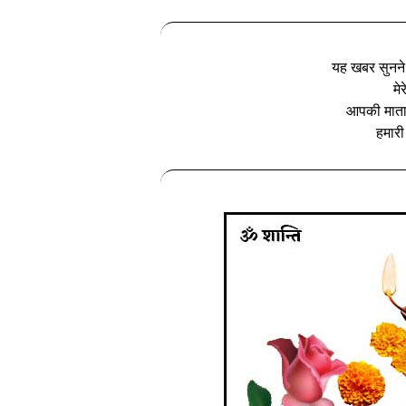
यह खबर सुनने क
मे
आपकी माताज
हमारी 