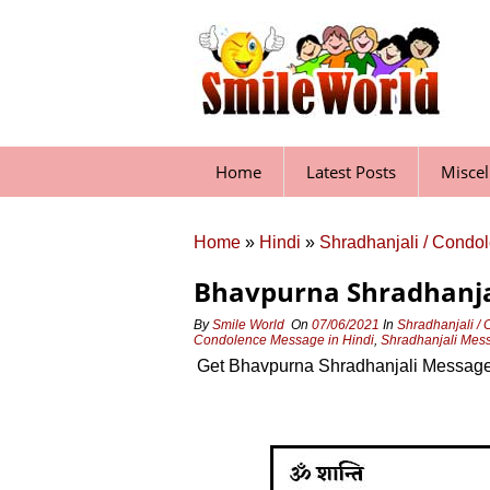
Skip
to
content
Home
Latest Posts
Misce
Home
»
Hindi
»
Shradhanjali / Condo
Bhavpurna Shradhanjal
By
Smile World
On
07/06/2021
In
Shradhanjali /
Condolence Message in Hindi
,
Shradhanjali Mess
Get Bhavpurna Shradhanjali Message 