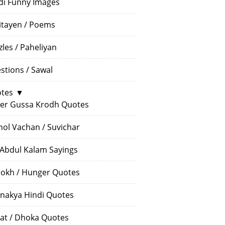
di Funny Images
itayen / Poems
zles / Paheliyan
stions / Sawal
tes
▼
er Gussa Krodh Quotes
ol Vachan / Suvichar
 Abdul Kalam Sayings
okh / Hunger Quotes
nakya Hindi Quotes
at / Dhoka Quotes