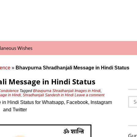
llaneous Wishes
lence
»
Bhavpurna Shradhanjali Message in Hindi Status
i Message in Hindi Status
 Condolence
Tagged
Bhavpurna Shradhanjali Images in Hindi
,
age in Hindi
,
Shradhanjali Sandesh in Hindi
Leave a comment
Sea
in Hindi Status for Whatsapp, Facebook, Instagram
for:
and Twitter
Gur