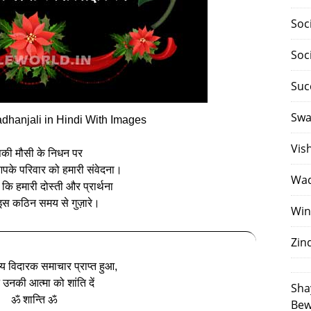
Soc
Soc
Suc
Swa
dhanjali in Hindi With Images
Vis
की मौसी के निधन पर
े परिवार को हमारी संवेदना।
Waq
कि हमारी दोस्ती और प्रार्थना
स कठिन समय से गुज़ारे।
Win
Zin
दय विदारक समाचार प्राप्त हुआ,
उनकी आत्मा को शांति दें
Sha
ॐ शान्ति ॐ
Bew