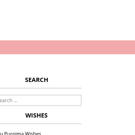
SEARCH
rch
WISHES
u Purnima Wishes