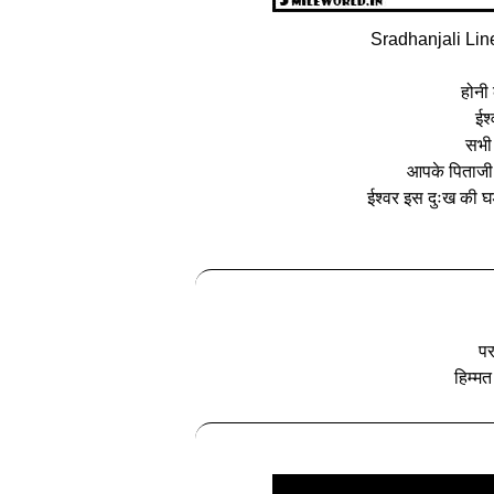
Sradhanjali Lin
होनी
ईश
सभी 
आपके पिताजी 
ईश्वर इस दुःख की घ
पर
हिम्म