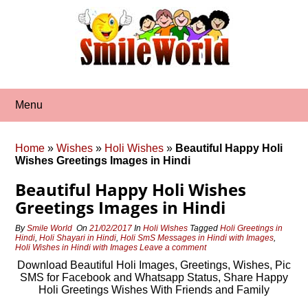
Skip
to
content
Menu
Home
»
Wishes
»
Holi Wishes
»
Beautiful Happy Holi
Wishes Greetings Images in Hindi
Beautiful Happy Holi Wishes
Greetings Images in Hindi
By
Smile World
On
21/02/2017
In
Holi Wishes
Tagged
Holi Greetings in
Hindi
,
Holi Shayari in Hindi
,
Holi SmS Messages in Hindi with Images
,
Holi Wishes in Hindi with Images
Leave a comment
Download Beautiful Holi Images, Greetings, Wishes, Pic
SMS for Facebook and Whatsapp Status, Share Happy
Holi Greetings Wishes With Friends and Family