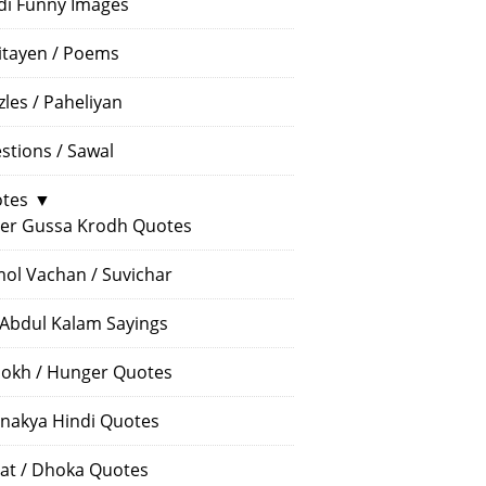
di Funny Images
itayen / Poems
zles / Paheliyan
stions / Sawal
tes
▼
er Gussa Krodh Quotes
ol Vachan / Suvichar
 Abdul Kalam Sayings
okh / Hunger Quotes
nakya Hindi Quotes
at / Dhoka Quotes