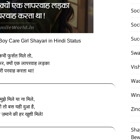
Soc
Soc
Suc
oy Care Girl Shayari in Hindi Status
Swa
कभी फुर्सत मिले तो,
र, क्यों एक लापरवाह लड़का
Vis
ेरी परवाह करता था!
Waq
Win
 मुझे मिले या ना मिले,
री तो बस यही दुआ है,
Zin
े ज़माने की हर खुशी मिले!
Sha
Bew