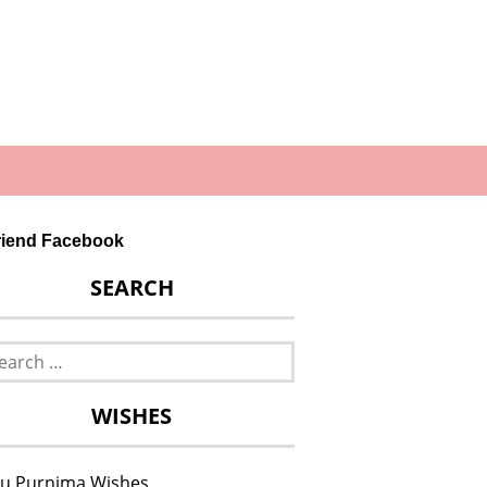
lfriend Facebook
SEARCH
rch
WISHES
u Purnima Wishes