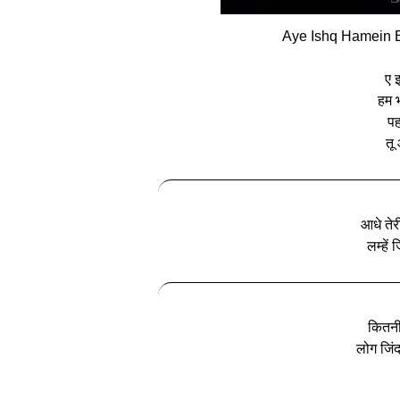
Aye Ishq Hamein 
ए इ
हम भ
पह
तू
आधे तेर
लम्हें 
कितनी 
लोग जिंद