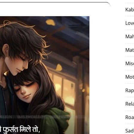
Kab
Lov
Mah
Mat
Mis
Mot
Rap
Rel
Roa
Sad