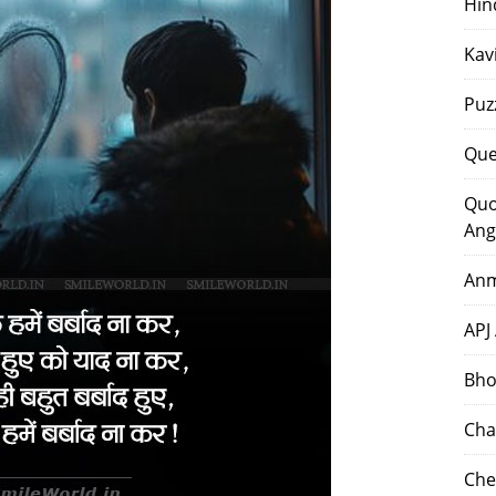
Hin
Kav
Puz
Que
Quo
Ang
Anm
APJ
Bho
Cha
Che