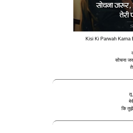
Kisi Ki Parwah Karna B
सोचना जरू
त
तू
मे
कि तुझ