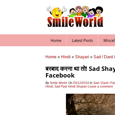
Skip
to
content
Home
Latest Posts
Misce
Home
»
Hindi
»
Shayari
»
Sad / Dard 
बरबाद करना था तो! Sad Sha
Facebook
By
Smile World
On
05/12/2016
In
Sad / Dard / Pa
Hindi
,
Sad Pyar Hindi Shayari
Leave a comment