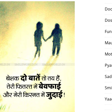
Doo
Dos
Fun
Mau
Mot
Pya
Sad
Smi
Yaa