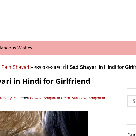
llaneous Wishes
/ Pain Shayari
»
बरबाद करना था तो! Sad Shayari in Hindi for Gir
yari in Hindi for Girlfriend
Sea
in Shayari
Tagged
Bewafa Shayari in Hindi
,
Sad Love Shayari in
for:
Gur