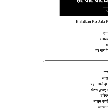
Balatkari Ko Jala 
एक 
बलात्
श
हर बार बे
वक्
सारा
यहां अपने हो 
चेहरा छुपाए 
दरिंद
मासूम बच्ची
मनुष्य 