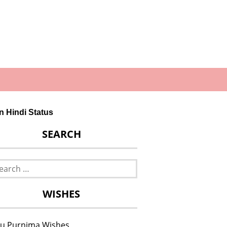
in Hindi Status
SEARCH
rch
WISHES
u Purnima Wishes