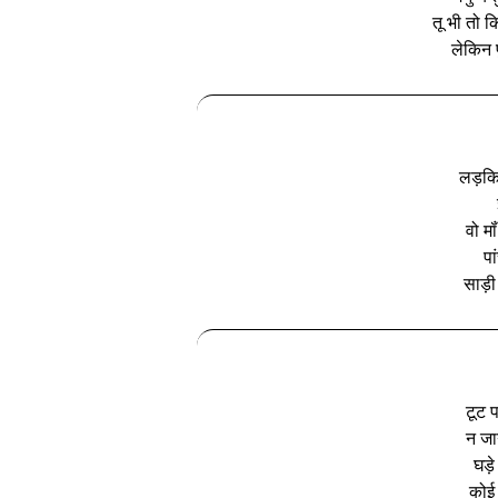
तू भी तो 
लेकिन प
लड़किय
वो मॉ
पा
साड़ी
टूट प
न जान
घड़े
कोई 