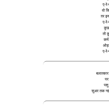
ए-रे
वो क
ग़र इन
ए-रे
कुछ
तो क
कर्
ओड़ 
ए-रे
बलात्कार
पर
पशु
सुअर तक नह