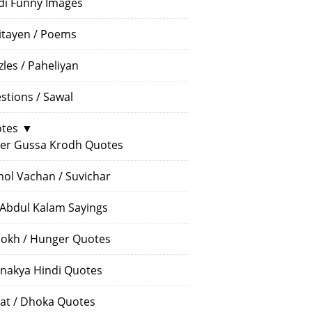
di Funny Images
itayen / Poems
zles / Paheliyan
stions / Sawal
tes
▼
er Gussa Krodh Quotes
ol Vachan / Suvichar
 Abdul Kalam Sayings
okh / Hunger Quotes
nakya Hindi Quotes
at / Dhoka Quotes