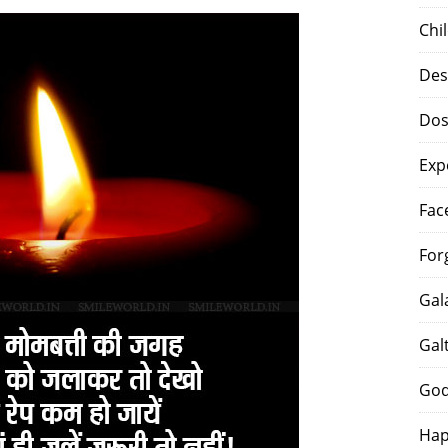
Chi
Des
Dos
Exp
Fac
For
Gal
Gal
God
Hap