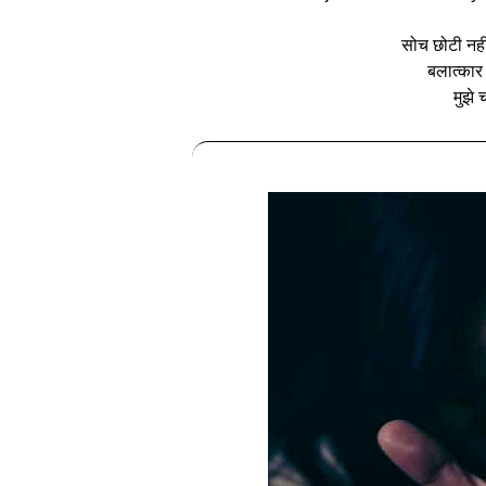
सोच छोटी नहीं 
बलात्‍कार
मुझे च