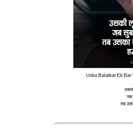
Uska Balatkar Ek Bar
उसकी
जब 
तब उसक