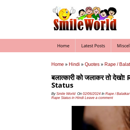
Skip
to
content
Home
Latest Posts
Misce
Home
»
Hindi
»
Quotes
»
Rape / Bala
बलात्कारी को जलाकर तो दे
Status
By
Smile World
On
02/06/2024
In
Rape / Balatka
Rape Status in Hindi
Leave a comment