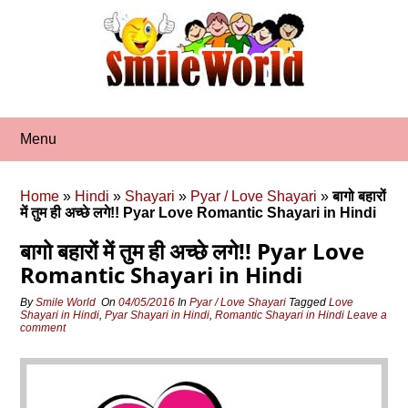
Skip
to
content
Menu
Home
»
Hindi
»
Shayari
»
Pyar / Love Shayari
»
बागो बहारों
में तुम ही अच्छे लगे!! Pyar Love Romantic Shayari in Hindi
बागो बहारों में तुम ही अच्छे लगे!! Pyar Love
Romantic Shayari in Hindi
By
Smile World
On
04/05/2016
In
Pyar / Love Shayari
Tagged
Love
Shayari in Hindi
,
Pyar Shayari in Hindi
,
Romantic Shayari in Hindi
Leave a
comment