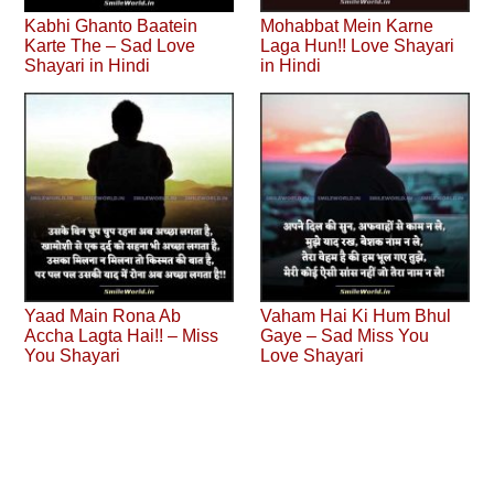
Kabhi Ghanto Baatein
Mohabbat Mein Karne
Karte The – Sad Love
Laga Hun!! Love Shayari
Shayari in Hindi
in Hindi
Yaad Main Rona Ab
Vaham Hai Ki Hum Bhul
Accha Lagta Hai!! – Miss
Gaye – Sad Miss You
You Shayari
Love Shayari