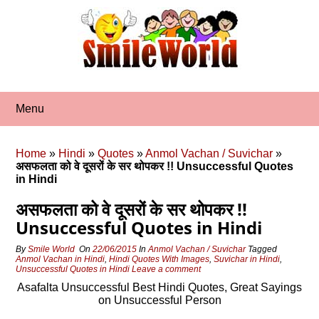
Skip
to
content
Menu
Home
»
Hindi
»
Quotes
»
Anmol Vachan / Suvichar
»
असफलता को वे दूसरों के सर थोपकर !! Unsuccessful Quotes
in Hindi
असफलता को वे दूसरों के सर थोपकर !!
Unsuccessful Quotes in Hindi
By
Smile World
On
22/06/2015
In
Anmol Vachan / Suvichar
Tagged
Anmol Vachan in Hindi
,
Hindi Quotes With Images
,
Suvichar in Hindi
,
Unsuccessful Quotes in Hindi
Leave a comment
Asafalta Unsuccessful Best Hindi Quotes, Great Sayings
on Unsuccessful Person