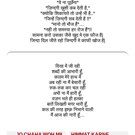
*ये ना पूछँना*
*ज़िन्दगी ख़ुशी कब देती है,*
*क्योकि शिकायते तो उन्हें भी है..*
*जिन्हें ज़िन्दगी सब देती है !!*
*मानो तो मौज हैं*…
*नही तो समस्या हर रोज हैं*!!
सामना करो उसका जैसे खुद मे एक फौज है|
जिन्दा दिल जीते रहो जिन्दगी मे काफी खोज है|
विरह में जी रही
शब्दों की आभारी हूँ,
कलम मेरे हाथ में
अब रही ना मैं बेचारी हूँ,
रुक-रुक कर चल रही
अभी ना मैं हारी हूँ,
वज़न भले ही हल्का
बातें लिखती मगर भारी हूँ,
कल की तरह इश्क़ निभाने वाली
मैं आज की नारी हूँ…
Post
JO CHAHA WOH MIL
HIMMAT KARNE