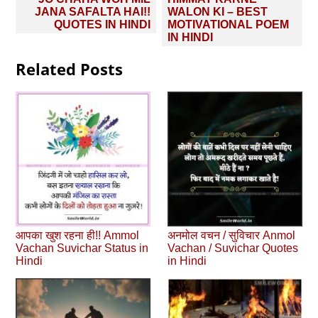
navigation
JANA SAFALTA HAI!!
WALON KI – BEST
QUOTES IN HINDI
MOTIVATIONAL POEM
IN HINDI
Related Posts
आपका खुश रहना ही!! Ammol
अनमोल वचन / सुविचार Anmol
Vachan Suvichar Status in
Vachan / Suvichar Quotes
Hindi
in Hindi