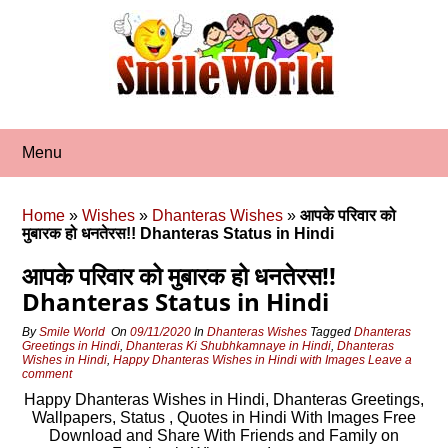
Skip
to
content
Menu
Home
»
Wishes
»
Dhanteras Wishes
»
आपके परिवार को
मुबारक हो धनतेरस!! Dhanteras Status in Hindi
आपके परिवार को मुबारक हो धनतेरस!!
Dhanteras Status in Hindi
By
Smile World
On
09/11/2020
In
Dhanteras Wishes
Tagged
Dhanteras
Greetings in Hindi
,
Dhanteras Ki Shubhkamnaye in Hindi
,
Dhanteras
Wishes in Hindi
,
Happy Dhanteras Wishes in Hindi with Images
Leave a
comment
Happy Dhanteras Wishes in Hindi, Dhanteras Greetings,
Wallpapers, Status , Quotes in Hindi With Images Free
Download and Share With Friends and Family on