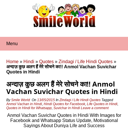
Skip
to
content
Menu
Home
»
Hindi
»
Quotes
»
Zindagi / Life Hindi Quotes
»
अन्दाज़ कुछ अलग हैं मेरे सोचने का!! Anmol Vachan Suvichar
Quotes in Hindi
अन्दाज़ कुछ अलग हैं मेरे सोचने का!! Anmol
Vachan Suvichar Quotes in Hindi
By
Smile World
On
13/05/2015
In
Zindagi / Life Hindi Quotes
Tagged
Anmol Vachan in Hindi
,
Hindi Quotes for Facebook
,
Life Quotes in Hindi
,
Quotes in Hindi for Whatsapp
,
Suvichar in Hindi
Leave a comment
Anmol Vachan Suvichar Quotes in Hindi With Images for
Facebook and Whatsapp Status Update, Motivational
Sayings About Duniya Life and Success