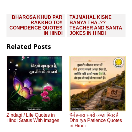
Post
BHAROSA KHUD PAR
TAJMAHAL KISNE
navigation
RAKKHO TO!!
BANYA THA..??
CONFIDENCE QUOTES
TEACHER AND SANTA
IN HINDI
JOKES IN HINDI
Related Posts
Zindagi / Life Quotes in
धैर्य हमारा सबसे अच्छा मित्र है!
Hindi Status With Images
Dhairya Patience Quotes
in Hindi