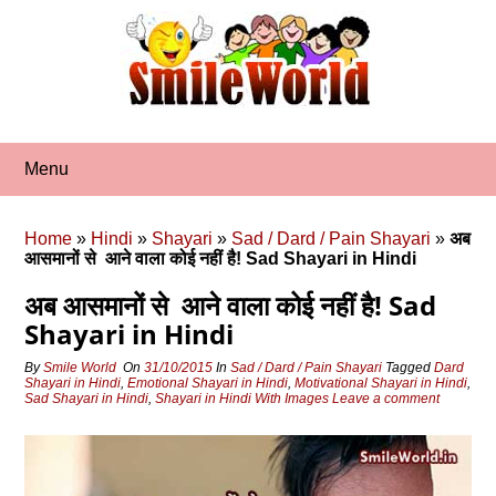
Skip
to
content
Menu
Home
»
Hindi
»
Shayari
»
Sad / Dard / Pain Shayari
»
अब
आसमानों से आने वाला कोई नहीं है! Sad Shayari in Hindi
अब आसमानों से आने वाला कोई नहीं है! Sad
Shayari in Hindi
By
Smile World
On
31/10/2015
In
Sad / Dard / Pain Shayari
Tagged
Dard
Shayari in Hindi
,
Emotional Shayari in Hindi
,
Motivational Shayari in Hindi
,
Sad Shayari in Hindi
,
Shayari in Hindi With Images
Leave a comment