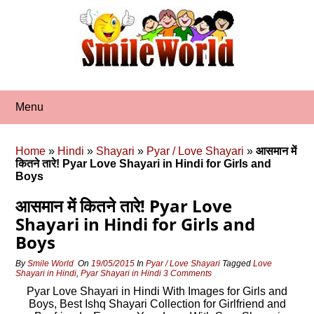
Skip
to
content
Menu
Home
»
Hindi
»
Shayari
»
Pyar / Love Shayari
»
आसमान में
कितने तारे! Pyar Love Shayari in Hindi for Girls and
Boys
आसमान में कितने तारे! Pyar Love
Shayari in Hindi for Girls and
Boys
By
Smile World
On
19/05/2015
In
Pyar / Love Shayari
Tagged
Love
Shayari in Hindi
,
Pyar Shayari in Hindi
3 Comments
Pyar Love Shayari in Hindi With Images for Girls and
Boys, Best Ishq Shayari Collection for Girlfriend and