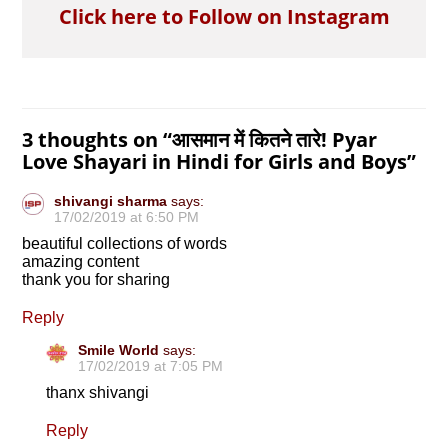
Click here to Follow on Instagram
3 thoughts on “
आसमान में कितने तारे! Pyar
Love Shayari in Hindi for Girls and Boys
”
shivangi sharma
says:
17/02/2019 at 6:50 PM
beautiful collections of words
amazing content
thank you for sharing
Reply
Smile World
says:
17/02/2019 at 7:05 PM
thanx shivangi
Reply