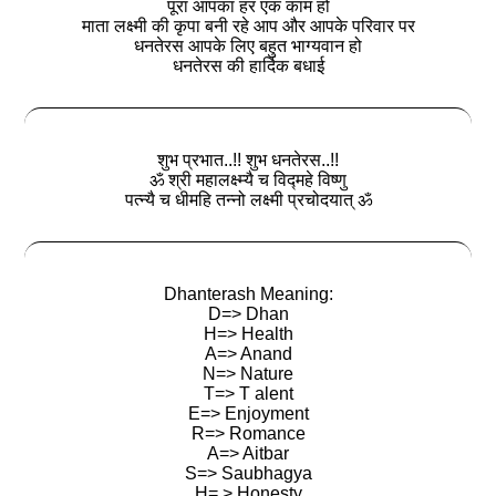
पूरा आपका हर एक काम हो
माता लक्ष्मी की कृपा बनी रहे आप और आपके परिवार पर
धनतेरस आपके लिए बहुत भाग्यवान हो
धनतेरस की हार्दिक बधाई
शुभ प्रभात..!! शुभ धनतेरस..!!
ॐ श्री महालक्ष्म्यै च विद्महे विष्णु
पत्न्यै च धीमहि तन्नो लक्ष्मी प्रचोदयात् ॐ
Dhanterash Meaning:
D=> Dhan
H=> Health
A=> Anand
N=> Nature
T=> T alent
E=> Enjoyment
R=> Romance
A=> Aitbar
S=> Saubhagya
H= > Honesty