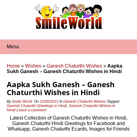
Skip
to
content
Menu
Home
»
Wishes
»
Ganesh Chaturthi Wishes
»
Aapka
Sukh Ganesh – Ganesh Chaturthi Wishes in Hindi
Aapka Sukh Ganesh – Ganesh
Chaturthi Wishes in Hindi
By
Smile World
On
11/09/2015
In
Ganesh Chaturthi Wishes
Tagged
Ganesh Chaturthi Greetings in Hindi
,
Ganesh Chaturthi Wishes in
Hindi
Leave a comment
Latest Collection of Ganesh Chaturthi Wishes in Hindi,
Ganesh Chaturthi Hindi Greetings for Facebook and
Whatsapp, Ganesh Chaturthi Ecards, Images for Friends