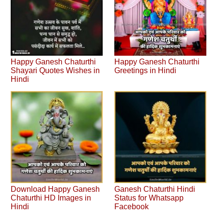
Happy Ganesh Chaturthi
Happy Ganesh Chaturthi
Shayari Quotes Wishes in
Greetings in Hindi
Hindi
Download Happy Ganesh
Ganesh Chaturthi Hindi
Chaturthi HD Images in
Status for Whatsapp
Hindi
Facebook