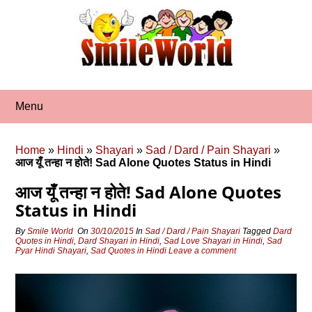
Skip
to
content
Menu
Home
»
Hindi
»
Shayari
»
Sad / Dard / Pain Shayari
»
आज यूँ तन्हा न होते! Sad Alone Quotes Status in Hindi
आज यूँ तन्हा न होते! Sad Alone Quotes
Status in Hindi
By
Smile World
On
30/10/2015
In
Sad / Dard / Pain Shayari
Tagged
Dard
Quotes in Hindi
,
Dard Shayari in Hindi
,
Sad Love Shayari in Hindi
,
Sad
Pyar Hindi Shayari
,
Sad Quotes in Hindi
Leave a comment