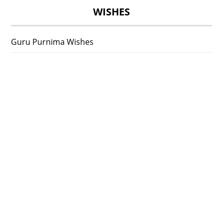
WISHES
Guru Purnima Wishes