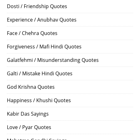
Dosti / Friendship Quotes
Experience / Anubhav Quotes
Face / Chehra Quotes
Forgiveness / Mafi Hindi Quotes
Galatfehmi / Misunderstanding Quotes
Galti / Mistake Hindi Quotes
God Krishna Quotes
Happiness / Khushi Quotes
Kabir Das Sayings
Love / Pyar Quotes