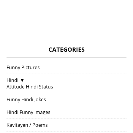
CATEGORIES
Funny Pictures
Hindi
▼
Attitude Hindi Status
Funny Hindi Jokes
Hindi Funny Images
Kavitayen / Poems