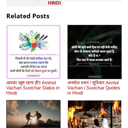
HINDI
Related Posts
आपका खुश रहना ही!! Ammol
अनमोल वचन / सुविचार Anmol
Vachan Suvichar Status in
Vachan / Suvichar Quotes
Hindi
in Hindi