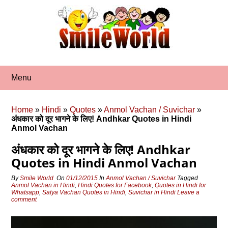
Skip
to
content
Menu
Home
»
Hindi
»
Quotes
»
Anmol Vachan / Suvichar
»
अंधकार को दूर भागने के लिए! Andhkar Quotes in Hindi
Anmol Vachan
अंधकार को दूर भागने के लिए! Andhkar
Quotes in Hindi Anmol Vachan
By
Smile World
On
01/12/2015
In
Anmol Vachan / Suvichar
Tagged
Anmol Vachan in Hindi
,
Hindi Quotes for Facebook
,
Quotes in Hindi for
Whatsapp
,
Satya Vachan Quotes in Hindi
,
Suvichar in Hindi
Leave a
comment