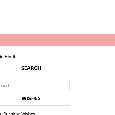
 in Hindi
SEARCH
rch
WISHES
u Purnima Wishes