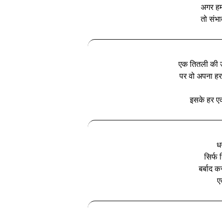
अगर हम
तो संभा
एक तितली की उम
पर वो अपना हर 
इसके हर एक
ध
सिर्फ 
बर्बाद 
एक