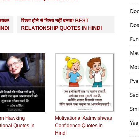
Doo
्‍यक!
रिश्ता होने से रिश्ता नहीं बनता! BEST
Dos
INDI
RELATIONSHIP QUOTES IN HINDI
Fun
Mau
Mot
Pya
Sad
Smi
en Hawking
Motivational Aatmvishwas
Yaa
tional Quotes in
Confidence Quotes in
Hindi