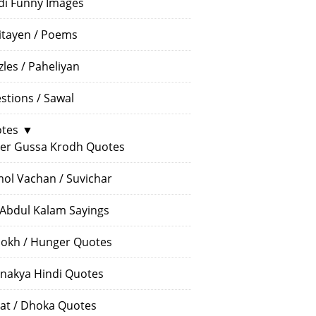
di Funny Images
itayen / Poems
zles / Paheliyan
stions / Sawal
tes
▼
er Gussa Krodh Quotes
ol Vachan / Suvichar
 Abdul Kalam Sayings
okh / Hunger Quotes
nakya Hindi Quotes
at / Dhoka Quotes