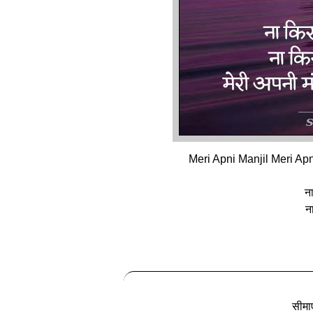
Meri Apni Manjil Meri Ap
ना
न
सीमाए