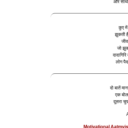
और साथी 
कुए मे
झुकती ह
जीव
जो झुक
दादागिरि 
लोग पैद
दो बातें मा
एक बोल
दूसरा चु
Motivational Aatmvi