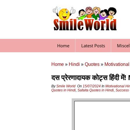
Skip
to
content
Home
Latest Posts
Misce
Home
»
Hindi
»
Quotes
»
Motivational
दस प्रेरणादायक कोट्स हिंदी
By
Smile World
On
15/07/2024
In
Motivational Hi
Quotes in Hindi
,
Safalta Quotes in Hindi
,
Success 