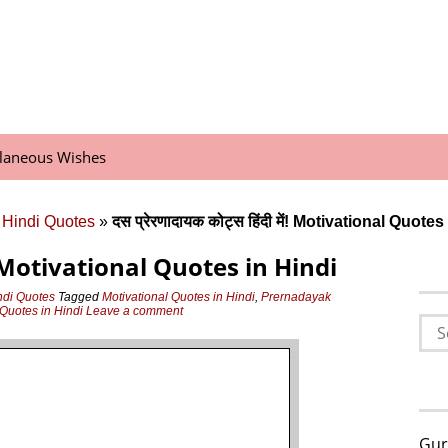
llaneous Wishes
 Hindi Quotes
»
दस प्रेरणादायक कोट्स हिंदी में! Motivational Quotes
 में! Motivational Quotes in Hindi
ndi Quotes
Tagged
Motivational Quotes in Hindi
,
Prernadayak
Quotes in Hindi
Leave a comment
Sea
for:
Gur